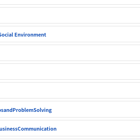
cial Environment
sandProblemSolving
nessCommunication