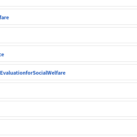
fare
ce
luationforSocialWelfare