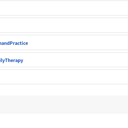
andPractice
lyTherapy