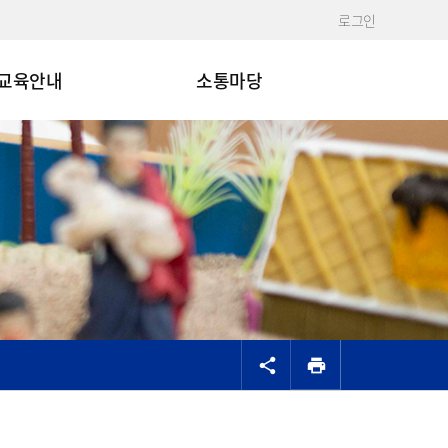
로그인
교육안내
소통마당
공유
share
print